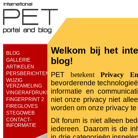
Welkom bij het inte
BLOG
blog!
GALLERIE
ARTIKELEN
PET
PERSBERICHTEN
betekent
Privacy E
WIJZIG
bevorderende technologieën
VERZAMELING
informatie en communicatie
VINGERAFDRUK!
niet onze privacy niet all
FINGERPRINT 2
FIREGLOVES
worden om onze privacy t
STEGOWEB
Dit forum is niet alleen b
CONTACT-
INFORMATIE
iedereen. Daarom is de in
in drie categorieën inspele